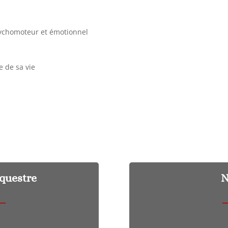
sychomoteur et émotionnel
e de sa vie
Equestre
N