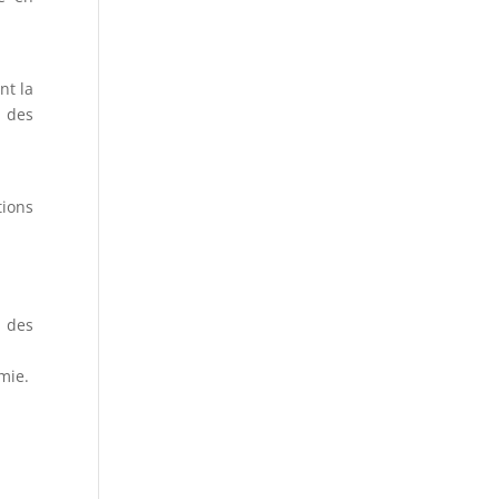
nt la
n des
tions
i des
mie.