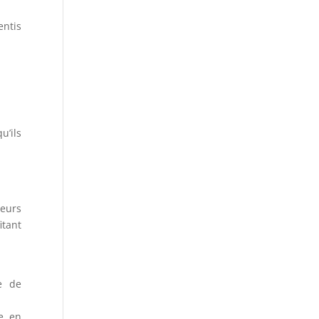
entis
u’ils
leurs
itant
e de
te en