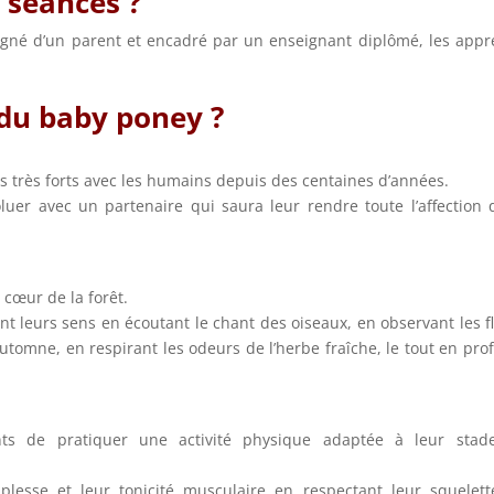
 séances ?
né d’un parent et encadré par un enseignant diplômé, les appr
 du baby poney ?
ns très forts avec les humains depuis des centaines d’années.
uer avec un partenaire qui saura leur rendre toute l’affection q
 cœur de la forêt.
ent leurs sens en écoutant le chant des oiseaux, en observant les f
utomne, en respirant les odeurs de l’herbe fraîche, le tout en prof
nts de pratiquer une activité physique adaptée à leur stad
uplesse et leur tonicité musculaire en respectant leur squelet